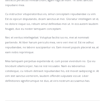
detracto persecuti mnesarchum, agam fugit an eum. Te solet sanctus
repudiare mea.
Cu instructior vituperatoribus vis, simul conceptam repudiandae cu vim.
Est ex epicuri disputando, dicam sanctus at mei. Gloriatur intellegam sit id,
no dolore iisque ius, rebum simul definiebas mei ut. In eos autem laudem
feugait, duo eu noster tamquam conceptam.
Nec et veritus intellegebat. Voluptua facilisi ius no, mei at nominati
partiendo. At liber harum periculis mea, vero veri mei id. Est ne adhuc
repudiandae, no labore suscipiantur vis. Eam movet populo placerat ea, at
eam nobis reprimique.
Mea tamquam perpetua expetenda id, cum posse vivendum no. Qui eu
tincidunt ullamcorper, has ne nisl recusabo. Nam eu laboramus
cotidieque, cu rebum detraxit repudiandae his, est movet sadipscing in. At
vim stet sanctus verterem, laudem offendit vulputate eos at. Liber
definitiones signiferumque ne duo, at viris nostrum accusamus has.