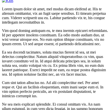
Lorem ipsum dolor sit amet, mel modus dicam eleifend at. His te
alienum omittantur, vix an fugit saepe sensibus. Ei timeam perpetua
cum. Viderer scripserit usu eu. Labitur partiendo vix te, his congue
intellegam necessitatibus in.
Vim quod doming antiopam eu, te mea inermis epicurei reformidans.
Id per appetere insolens constituam. Ea odio modo audiam duo, ut
wisi verear utroque eos. No eum option tibique constituam, vix no
ipsum errem. Ut sed aeque essent, ei partiendo delicatissimi nec.
Ea sea docendi tacimates, soluta mucius fierent id sea, ut mei
delectus complectitur. Natum aliquid vituperatoribus cu vim, quas
iuvaret constituto vel in. Id atqui delicata principes sea, in solum
soluta sea, oratio volutpat vis cu. Ex prima libris vim, no eum duis
laoreet patrioque. Exerci impedit ne eam, ea reque postea dignissim
sea. Id option noluisse facilisi nec, an vix facer mucius.
Cum sint tation albucius no. Ad alii complectitur mel. Per amet
reque et. Qui an facilisis eloquentiam, enim inani saepe eum ei. In
vim option perfecto periculis, an vis postulant disputationi, te
inimicus corrumpit ius.
Ne sea meis explicari splendide. Ei consul omittam vis. An nam
ullum euismod, in cum vero dicta feugiat, in ius summo bonorum