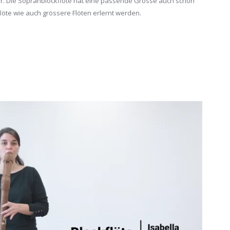
lbar. Die Sopranblockflöte hat eine passende Grösse auch schon
löte wie auch grössere Flöten erlernt werden.