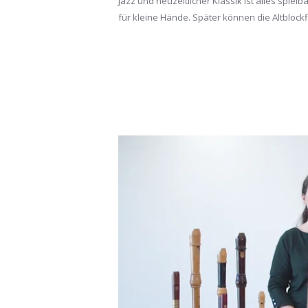
Jazz und neuzeitlicher Klassik ist alles spie
für kleine Hände. Später können die Altblockf